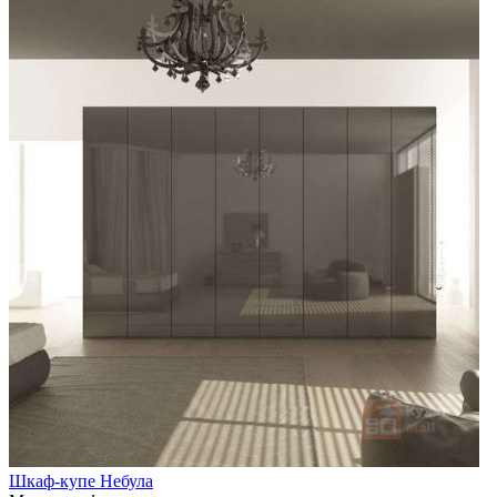
Шкаф-купе Небула