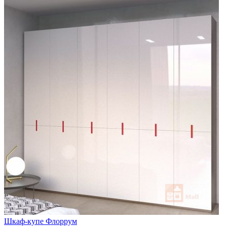
Шкаф-купе Флоррум