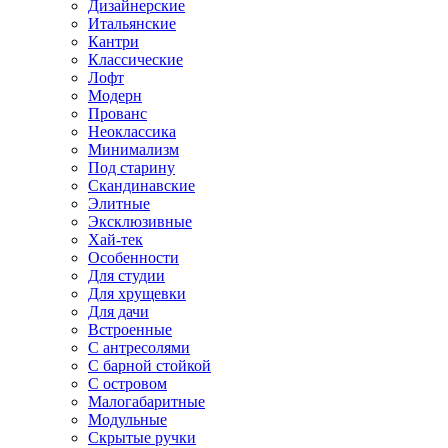
Дизайнерские
Итальянские
Кантри
Классические
Лофт
Модерн
Прованс
Неоклассика
Минимализм
Под старину
Скандинавские
Элитные
Эксклюзивные
Хай-тек
Особенности
Для студии
Для хрущевки
Для дачи
Встроенные
С антресолями
С барной стойкой
С островом
Малогабаритные
Модульные
Скрытые ручки