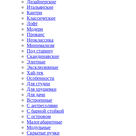
Дизайнерские
Итальянские
Кантри
Классические
Лофт
Модерн
Прованс
Неоклассика
Минимализм
Под старину
Скандинавские
Элитные
Эксклюзивные
Хай-тек
Особенности
Для студии
Для хрущевки
Для дачи
Встроенные
С антресолями
С барной стойкой
С островом
Малогабаритные
Модульные
Скрытые ручки