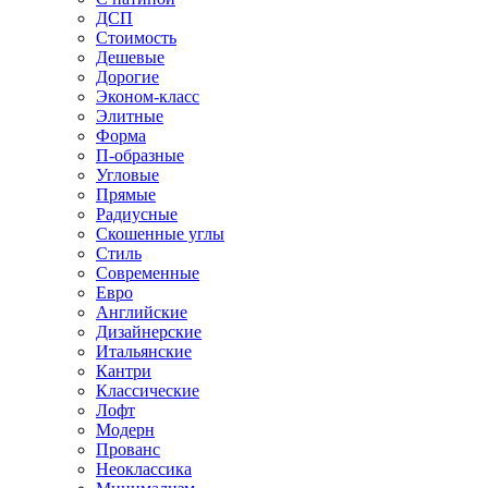
ДСП
Стоимость
Дешевые
Дорогие
Эконом-класс
Элитные
Форма
П-образные
Угловые
Прямые
Радиусные
Скошенные углы
Стиль
Современные
Евро
Английские
Дизайнерские
Итальянские
Кантри
Классические
Лофт
Модерн
Прованс
Неоклассика