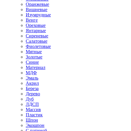
Оранжевые
Вишневые
Изумрудные
Венге
Ореховые
Янтарные
Сиреневые
Салатовые
Фиолетовые
Мятные
Золотые
Синие
Материал
МДФ
Эмаль
Акрил
Береза
Дерево
Дуб
ЛДСП
Массив
Пластик
Шпон
Экошпон
С патиной