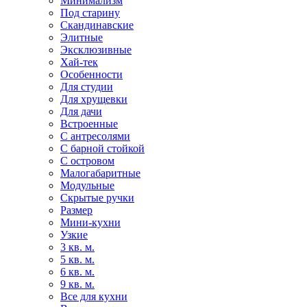
Минимализм
Под старину
Скандинавские
Элитные
Эксклюзивные
Хай-тек
Особенности
Для студии
Для хрущевки
Для дачи
Встроенные
С антресолями
С барной стойкой
С островом
Малогабаритные
Модульные
Скрытые ручки
Размер
Мини-кухни
Узкие
3 кв. м.
5 кв. м.
6 кв. м.
9 кв. м.
Все для кухни