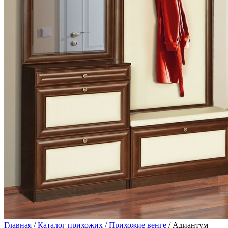
Главная
/
Каталог прихожих
/
Прихожие венге
/ Адиантум