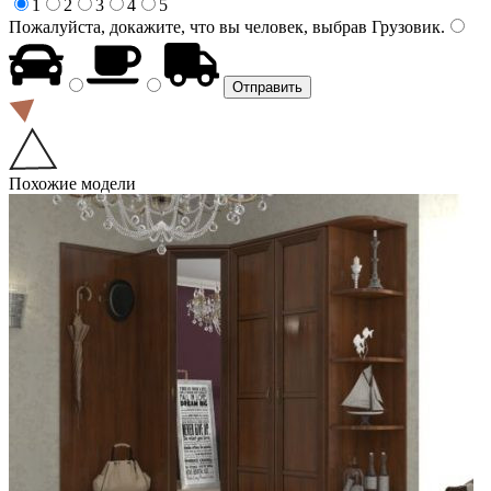
1
2
3
4
5
Пожалуйста, докажите, что вы человек, выбрав
Грузовик
.
Похожие модели