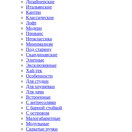
Дизайнерские
Итальянские
Кантри
Классические
Лофт
Модерн
Прованс
Неоклассика
Минимализм
Под старину
Скандинавские
Элитные
Эксклюзивные
Хай-тек
Особенности
Для студии
Для хрущевки
Для дачи
Встроенные
С антресолями
С барной стойкой
С островом
Малогабаритные
Модульные
Скрытые ручки