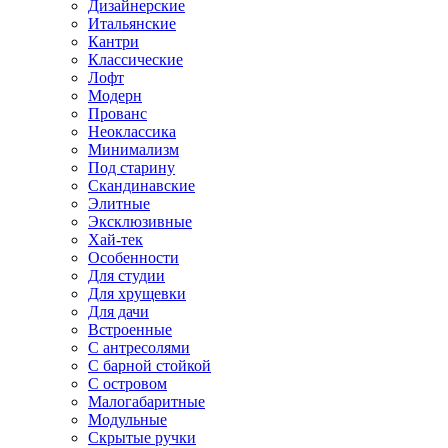
Дизайнерские
Итальянские
Кантри
Классические
Лофт
Модерн
Прованс
Неоклассика
Минимализм
Под старину
Скандинавские
Элитные
Эксклюзивные
Хай-тек
Особенности
Для студии
Для хрущевки
Для дачи
Встроенные
С антресолями
С барной стойкой
С островом
Малогабаритные
Модульные
Скрытые ручки