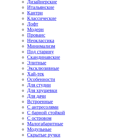
Дизайнерские
Итальянские
Кантри
Классические
Лофт
Модерн
Прованс
Неоклассика
Минимализм
Под старину
Скандинавские
Элитные
Эксклюзивные
Хай-тек
Особенности
Для студии
Для хрущевки
Для дачи
Встроенные
С антресолями
С барной стойкой
С островом
Малогабаритные
Модульные
Скрытые ручки