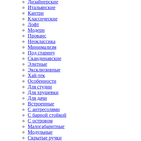
Дизайнерские
Итальянские
Кантри
Классические
Лофт
Модерн
Прованс
Неоклассика
Минимализм
Под старину
Скандинавские
Элитные
Эксклюзивные
Хай-тек
Особенности
Для студии
Для хрущевки
Для дачи
Встроенные
С антресолями
С барной стойкой
С островом
Малогабаритные
Модульные
Скрытые ручки