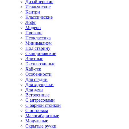
Дизайнерские
Итальянские
Кантри
Классические
Лофт
Модерн
Прованс
Неоклассика
Минимализм
Под старину
Скандинавские
Элитные
Эксклюзивные
Хай-тек
Особенности
Для студии
Для хрущевки
Для дачи
Встроенные
С антресолями
С барной стойкой
С островом
Малогабаритные
Модульные
Скрытые ручки