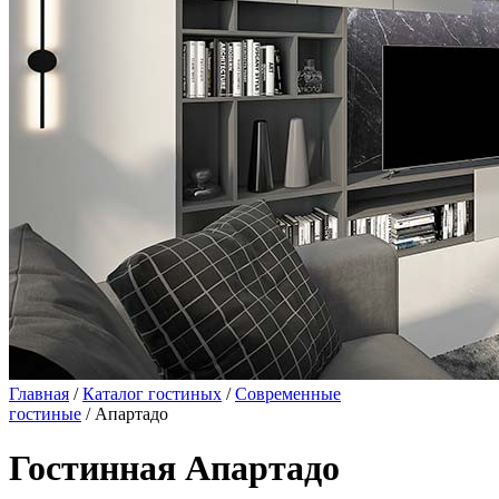
Главная
/
Каталог гостиных
/
Современные
гостиные
/ Апартадо
Гостинная Апартадо