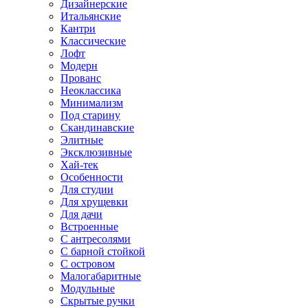
Дизайнерские
Итальянские
Кантри
Классические
Лофт
Модерн
Прованс
Неоклассика
Минимализм
Под старину
Скандинавские
Элитные
Эксклюзивные
Хай-тек
Особенности
Для студии
Для хрущевки
Для дачи
Встроенные
С антресолями
С барной стойкой
С островом
Малогабаритные
Модульные
Скрытые ручки