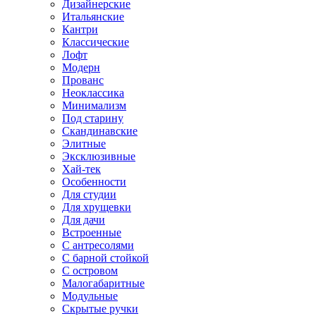
Дизайнерские
Итальянские
Кантри
Классические
Лофт
Модерн
Прованс
Неоклассика
Минимализм
Под старину
Скандинавские
Элитные
Эксклюзивные
Хай-тек
Особенности
Для студии
Для хрущевки
Для дачи
Встроенные
С антресолями
С барной стойкой
С островом
Малогабаритные
Модульные
Скрытые ручки