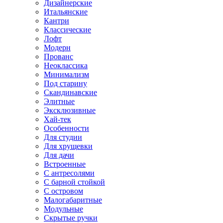
Дизайнерские
Итальянские
Кантри
Классические
Лофт
Модерн
Прованс
Неоклассика
Минимализм
Под старину
Скандинавские
Элитные
Эксклюзивные
Хай-тек
Особенности
Для студии
Для хрущевки
Для дачи
Встроенные
С антресолями
С барной стойкой
С островом
Малогабаритные
Модульные
Скрытые ручки