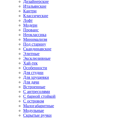
Дизайнерские
Итальянские
Кантри
Классические
Лофт
Модерн
Прованс
Неоклассика
Минимализм
Под старину
Скандинавские
Элитные
Эксклюзивные
Хай-тек
Особенности
Для студии
Для хрущевки
Для дачи
Встроенные
С антресолями
С барной стойкой
С островом
Малогабаритные
Модульные
Скрытые ручки