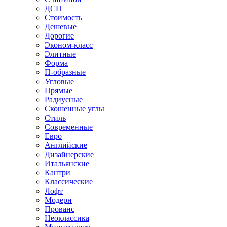
ДСП
Стоимость
Дешевые
Дорогие
Эконом-класс
Элитные
Форма
П-образные
Угловые
Прямые
Радиусные
Скошенные углы
Стиль
Современные
Евро
Английские
Дизайнерские
Итальянские
Кантри
Классические
Лофт
Модерн
Прованс
Неоклассика