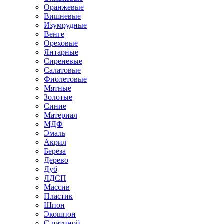
Оранжевые
Вишневые
Изумрудные
Венге
Ореховые
Янтарные
Сиреневые
Салатовые
Фиолетовые
Мятные
Золотые
Синие
Материал
МДФ
Эмаль
Акрил
Береза
Дерево
Дуб
ЛДСП
Массив
Пластик
Шпон
Экошпон
С патиной