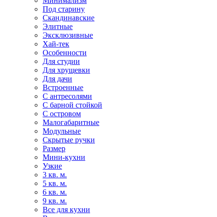
Минимализм
Под старину
Скандинавские
Элитные
Эксклюзивные
Хай-тек
Особенности
Для студии
Для хрущевки
Для дачи
Встроенные
С антресолями
С барной стойкой
С островом
Малогабаритные
Модульные
Скрытые ручки
Размер
Мини-кухни
Узкие
3 кв. м.
5 кв. м.
6 кв. м.
9 кв. м.
Все для кухни