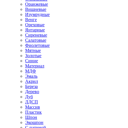
Оранжевые
Вишневые
Изумрудные
Венге
Ореховые
Янтарные
Сиреневые
Салатовые
Фиолетовые
Мятные
Золотые
Синие
Материал
МДФ
Эмаль
Акрил
Береза
Дерево
Дуб
ЛДСП
Массив
Пластик
Шпон
Экошпон
С патиной