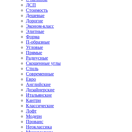
ДСП
Стоимость
Дешевые
Дорогие
Эконом-класс
Элитные
Форма
П-образные
Угловые
Прямые
Радиусные
Скошенные углы
Стиль
Современные
Евро
Английские
Дизайнерские
Итальянские
Кантри
Классические
Лофт
Модерн
Прованс
Неоклассика