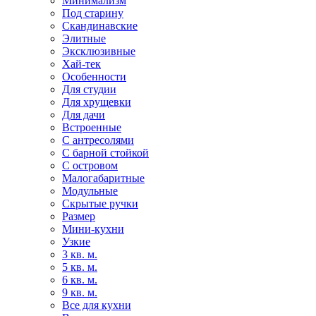
Минимализм
Под старину
Скандинавские
Элитные
Эксклюзивные
Хай-тек
Особенности
Для студии
Для хрущевки
Для дачи
Встроенные
С антресолями
С барной стойкой
С островом
Малогабаритные
Модульные
Скрытые ручки
Размер
Мини-кухни
Узкие
3 кв. м.
5 кв. м.
6 кв. м.
9 кв. м.
Все для кухни