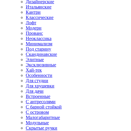
Дизайнерские
Итальянские
Кантри
Классические
Лофт
Модерн
Прованс
Неоклассика
Минимализм
Под старину
Скандинавские
Элитные
Эксклюзивные
Хай-тек
Особенности
Для студии
Для хрущевки
Для дачи
Встроенные
С антресолями
С барной стойкой
С островом
Малогабаритные
Модульные
Скрытые ручки