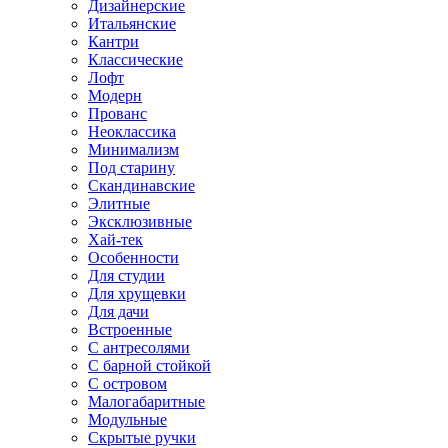
Дизайнерские
Итальянские
Кантри
Классические
Лофт
Модерн
Прованс
Неоклассика
Минимализм
Под старину
Скандинавские
Элитные
Эксклюзивные
Хай-тек
Особенности
Для студии
Для хрущевки
Для дачи
Встроенные
С антресолями
С барной стойкой
С островом
Малогабаритные
Модульные
Скрытые ручки