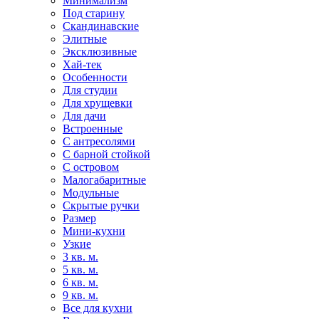
Минимализм
Под старину
Скандинавские
Элитные
Эксклюзивные
Хай-тек
Особенности
Для студии
Для хрущевки
Для дачи
Встроенные
С антресолями
С барной стойкой
С островом
Малогабаритные
Модульные
Скрытые ручки
Размер
Мини-кухни
Узкие
3 кв. м.
5 кв. м.
6 кв. м.
9 кв. м.
Все для кухни