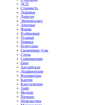
ДСП
Стоимость
Дешевые
Дорогие
Эконом-класс
Элитные
Форма
П-образные
Угловые
Прямые
Радиусные
Скошенные углы
Стиль
Современные
Евро
Английские
Дизайнерские
Итальянские
Кантри
Классические
Лофт
Модерн
Прованс
Неоклассика