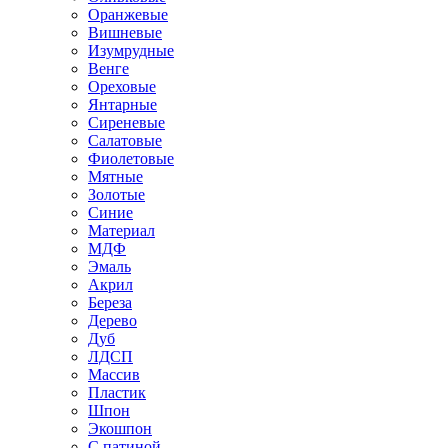
Оранжевые
Вишневые
Изумрудные
Венге
Ореховые
Янтарные
Сиреневые
Салатовые
Фиолетовые
Мятные
Золотые
Синие
Материал
МДФ
Эмаль
Акрил
Береза
Дерево
Дуб
ЛДСП
Массив
Пластик
Шпон
Экошпон
С патиной