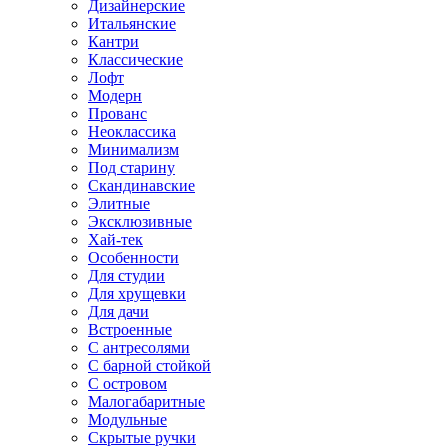
Дизайнерские
Итальянские
Кантри
Классические
Лофт
Модерн
Прованс
Неоклассика
Минимализм
Под старину
Скандинавские
Элитные
Эксклюзивные
Хай-тек
Особенности
Для студии
Для хрущевки
Для дачи
Встроенные
С антресолями
С барной стойкой
С островом
Малогабаритные
Модульные
Скрытые ручки