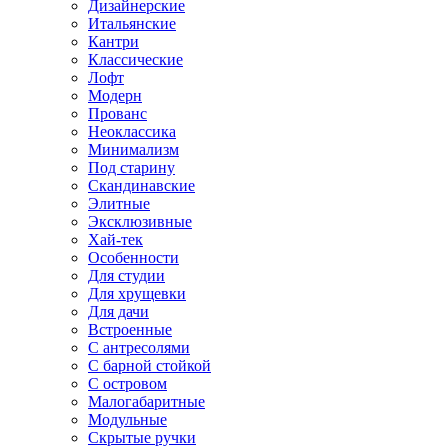
Дизайнерские
Итальянские
Кантри
Классические
Лофт
Модерн
Прованс
Неоклассика
Минимализм
Под старину
Скандинавские
Элитные
Эксклюзивные
Хай-тек
Особенности
Для студии
Для хрущевки
Для дачи
Встроенные
С антресолями
С барной стойкой
С островом
Малогабаритные
Модульные
Скрытые ручки