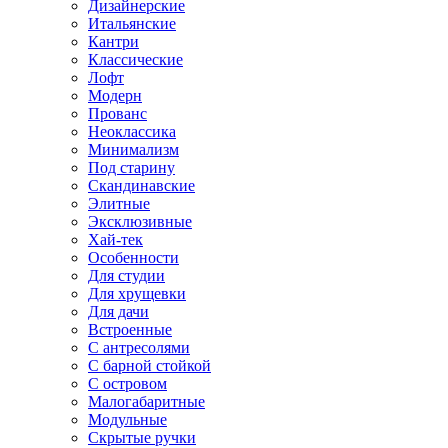
Дизайнерские
Итальянские
Кантри
Классические
Лофт
Модерн
Прованс
Неоклассика
Минимализм
Под старину
Скандинавские
Элитные
Эксклюзивные
Хай-тек
Особенности
Для студии
Для хрущевки
Для дачи
Встроенные
С антресолями
С барной стойкой
С островом
Малогабаритные
Модульные
Скрытые ручки