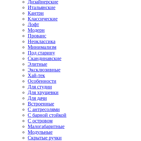
Дизайнерские
Итальянские
Кантри
Классические
Лофт
Модерн
Прованс
Неоклассика
Минимализм
Под старину
Скандинавские
Элитные
Эксклюзивные
Хай-тек
Особенности
Для студии
Для хрущевки
Для дачи
Встроенные
С антресолями
С барной стойкой
С островом
Малогабаритные
Модульные
Скрытые ручки