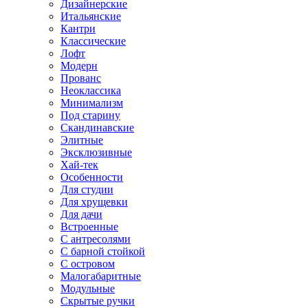
Дизайнерские
Итальянские
Кантри
Классические
Лофт
Модерн
Прованс
Неоклассика
Минимализм
Под старину
Скандинавские
Элитные
Эксклюзивные
Хай-тек
Особенности
Для студии
Для хрущевки
Для дачи
Встроенные
С антресолями
С барной стойкой
С островом
Малогабаритные
Модульные
Скрытые ручки