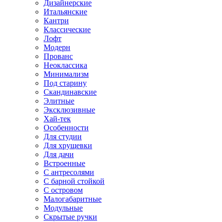
Дизайнерские
Итальянские
Кантри
Классические
Лофт
Модерн
Прованс
Неоклассика
Минимализм
Под старину
Скандинавские
Элитные
Эксклюзивные
Хай-тек
Особенности
Для студии
Для хрущевки
Для дачи
Встроенные
С антресолями
С барной стойкой
С островом
Малогабаритные
Модульные
Скрытые ручки