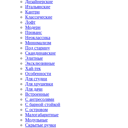
Дизайнерские
Итальянские
Кантри
Классические
Лофт
Модерн
Прованс
Неоклассика
Минимализм
Под старину
Скандинавские
Элитные
Эксклюзивные
Хай-тек
Особенности
Для студии
Для хрущевки
Для дачи
Встроенные
С антресолями
С барной стойкой
С островом
Малогабаритные
Модульные
Скрытые ручки