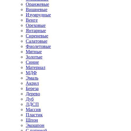
Оранжевые
Вишневые
Изумрудные
Венге
Ореховые
Янтарные
Сиреневые
Салатовые
Фиолетовые
Мятные
Золотые
Синие
Материал
МДФ
Эмаль
Акрил
Береза
Дерево
Дуб
ЛДСП
Массив
Пластик
Шпон
Экошпон
С патиной