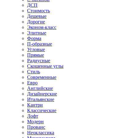
ДСП
Стоимость
Дешевые
Дорогие
Эконом-класс
Элитные
Форма
П-образные
Угловые
Прямые
Радиусные
Скошенные углы
Стиль
Современные
Евро
Английские
Дизайнерские
Итальянские
Кантри
Классические
Лофт
Модерн
Прованс
Неоклассика