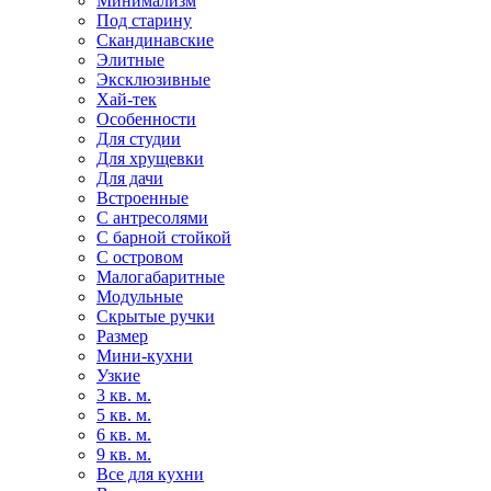
Минимализм
Под старину
Скандинавские
Элитные
Эксклюзивные
Хай-тек
Особенности
Для студии
Для хрущевки
Для дачи
Встроенные
С антресолями
С барной стойкой
С островом
Малогабаритные
Модульные
Скрытые ручки
Размер
Мини-кухни
Узкие
3 кв. м.
5 кв. м.
6 кв. м.
9 кв. м.
Все для кухни