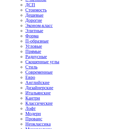
ДСП
Стоимость
Дешевые
Дорогие
Эконом-класс
Элитные
Форма
П-образные
Угловые
Прямые
Радиусные
Скошенные углы
Стиль
Современные
Евро
Английские
Дизайнерские
Итальянские
Кантри
Классические
Лофт
Модерн
Прованс
Неоклассика