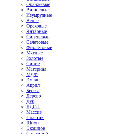
Оранжевые
Вишневые
Изумрудные
Венге
Ореховые
Янтарные
Сиреневые
Салатовые
Фиолетовые
Мятные
Золотые
Синие
Материал
МДФ
Эмаль
Акрил
Береза
Дерево
Дуб
ЛДСП
Массив
Пластик
Шпон
Экошпон
С патиной