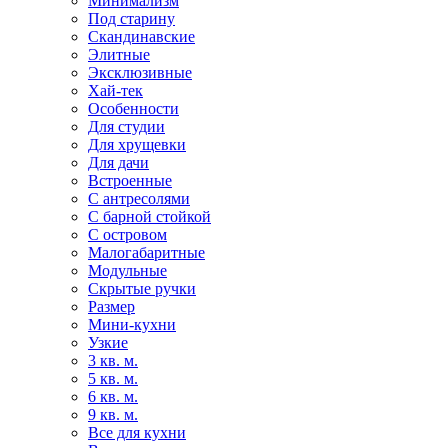
Минимализм
Под старину
Скандинавские
Элитные
Эксклюзивные
Хай-тек
Особенности
Для студии
Для хрущевки
Для дачи
Встроенные
С антресолями
С барной стойкой
С островом
Малогабаритные
Модульные
Скрытые ручки
Размер
Мини-кухни
Узкие
3 кв. м.
5 кв. м.
6 кв. м.
9 кв. м.
Все для кухни