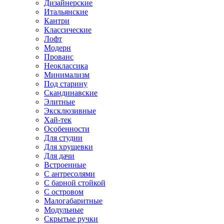
Дизайнерские
Итальянские
Кантри
Классические
Лофт
Модерн
Прованс
Неоклассика
Минимализм
Под старину
Скандинавские
Элитные
Эксклюзивные
Хай-тек
Особенности
Для студии
Для хрущевки
Для дачи
Встроенные
С антресолями
С барной стойкой
С островом
Малогабаритные
Модульные
Скрытые ручки