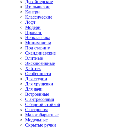
Дизайнерские
Итальянские
Кантри
Классические
Лофт
Модерн
Прованс
Неоклассика
Минимализм
Под старину
Скандинавские
Элитные
Эксклюзивные
Хай-тек
Особенности
Для студии
Для хрущевки
Для дачи
Встроенные
С антресолями
С барной стойкой
С островом
Малогабаритные
Модульные
Скрытые ручки