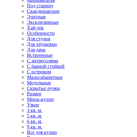
Минимализм
Под старину
Скандинавские
Элитные
Эксклюзивные
Хай-тек
Особенности
Для студии
Для хрущевки
Для дачи
Встроенные
С антресолями
С барной стойкой
С островом
Малогабаритные
Модульные
Скрытые ручки
Размер
Мини-кухни
Узкие
3 кв. м.
5 кв. м.
6 кв. м.
9 кв. м.
Все для кухни