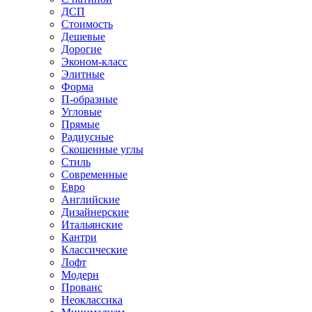
ДСП
Стоимость
Дешевые
Дорогие
Эконом-класс
Элитные
Форма
П-образные
Угловые
Прямые
Радиусные
Скошенные углы
Стиль
Современные
Евро
Английские
Дизайнерские
Итальянские
Кантри
Классические
Лофт
Модерн
Прованс
Неоклассика