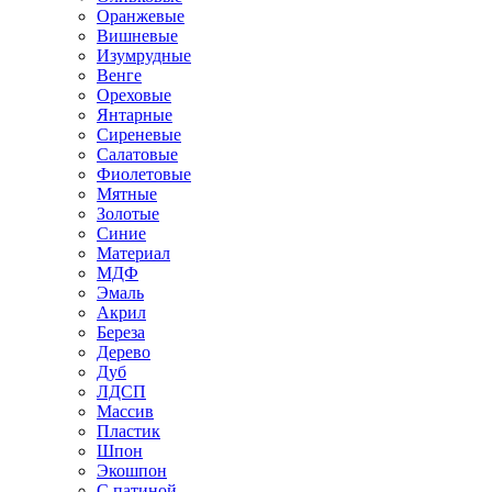
Оранжевые
Вишневые
Изумрудные
Венге
Ореховые
Янтарные
Сиреневые
Салатовые
Фиолетовые
Мятные
Золотые
Синие
Материал
МДФ
Эмаль
Акрил
Береза
Дерево
Дуб
ЛДСП
Массив
Пластик
Шпон
Экошпон
С патиной