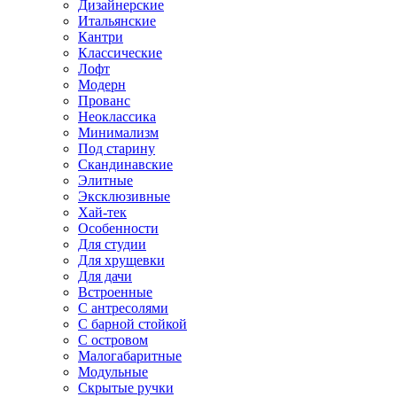
Дизайнерские
Итальянские
Кантри
Классические
Лофт
Модерн
Прованс
Неоклассика
Минимализм
Под старину
Скандинавские
Элитные
Эксклюзивные
Хай-тек
Особенности
Для студии
Для хрущевки
Для дачи
Встроенные
С антресолями
С барной стойкой
С островом
Малогабаритные
Модульные
Скрытые ручки