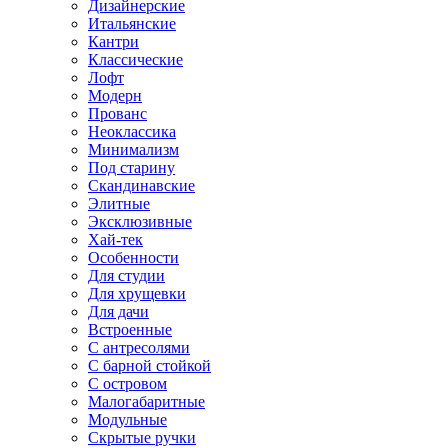
Дизайнерские
Итальянские
Кантри
Классические
Лофт
Модерн
Прованс
Неоклассика
Минимализм
Под старину
Скандинавские
Элитные
Эксклюзивные
Хай-тек
Особенности
Для студии
Для хрущевки
Для дачи
Встроенные
С антресолями
С барной стойкой
С островом
Малогабаритные
Модульные
Скрытые ручки