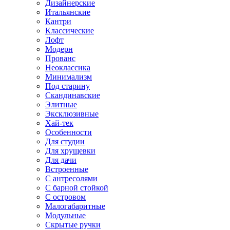
Дизайнерские
Итальянские
Кантри
Классические
Лофт
Модерн
Прованс
Неоклассика
Минимализм
Под старину
Скандинавские
Элитные
Эксклюзивные
Хай-тек
Особенности
Для студии
Для хрущевки
Для дачи
Встроенные
С антресолями
С барной стойкой
С островом
Малогабаритные
Модульные
Скрытые ручки