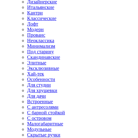
Дизайнерские
Итальянские
Кантри
Классические
Лофт
Модерн
Прованс
Неоклассика
Минимализм
Под старину
Скандинавские
Элитные
Эксклюзивные
Хай-тек
Особенности
Для студии
Для хрущевки
Для дачи
Встроенные
С антресолями
С барной стойкой
С островом
Малогабаритные
Модульные
Скрытые ручки