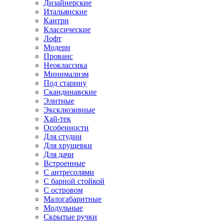
Дизайнерские
Итальянские
Кантри
Классические
Лофт
Модерн
Прованс
Неоклассика
Минимализм
Под старину
Скандинавские
Элитные
Эксклюзивные
Хай-тек
Особенности
Для студии
Для хрущевки
Для дачи
Встроенные
С антресолями
С барной стойкой
С островом
Малогабаритные
Модульные
Скрытые ручки