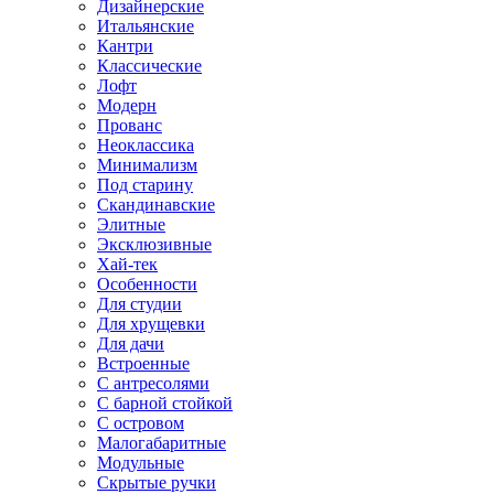
Дизайнерские
Итальянские
Кантри
Классические
Лофт
Модерн
Прованс
Неоклассика
Минимализм
Под старину
Скандинавские
Элитные
Эксклюзивные
Хай-тек
Особенности
Для студии
Для хрущевки
Для дачи
Встроенные
С антресолями
С барной стойкой
С островом
Малогабаритные
Модульные
Скрытые ручки