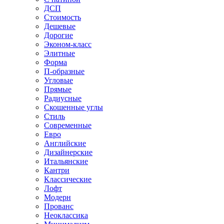
ДСП
Стоимость
Дешевые
Дорогие
Эконом-класс
Элитные
Форма
П-образные
Угловые
Прямые
Радиусные
Скошенные углы
Стиль
Современные
Евро
Английские
Дизайнерские
Итальянские
Кантри
Классические
Лофт
Модерн
Прованс
Неоклассика