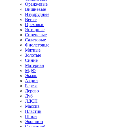
Оранжевые
Вишневые
Изумрудные
Венге
Ореховые
Янтарные
Сиреневые
Салатовые
Фиолетовые
Мятные
Золотые
Синие
Материал
МДФ
Эмаль
Акрил
Береза
Дерево
Дуб
ЛДСП
Массив
Пластик
Шпон
Экошпон
С патиной