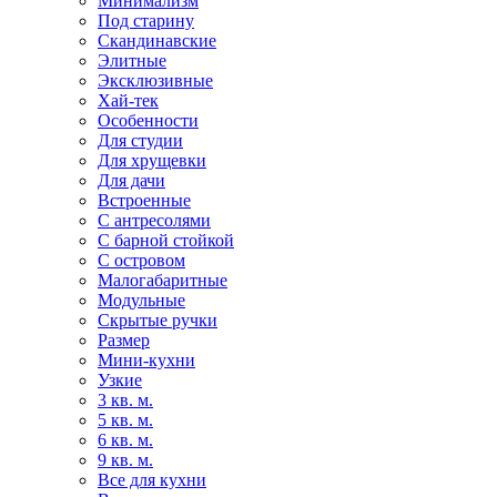
Минимализм
Под старину
Скандинавские
Элитные
Эксклюзивные
Хай-тек
Особенности
Для студии
Для хрущевки
Для дачи
Встроенные
С антресолями
С барной стойкой
С островом
Малогабаритные
Модульные
Скрытые ручки
Размер
Мини-кухни
Узкие
3 кв. м.
5 кв. м.
6 кв. м.
9 кв. м.
Все для кухни