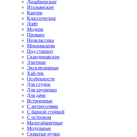
Дизайнерские
Итальянские
Кантри
Классические
Лофт
Модерн
Прованс
Неоклассика
Минимализм
Под старину
Скандинавские
Элитные
Эксклюзивные
Хай-тек
Особенности
Для студии
Для хрущевки
Для дачи
Встроенные
С антресолями
С барной стойкой
С островом
Малогабаритные
Модульные
Скрытые ручки