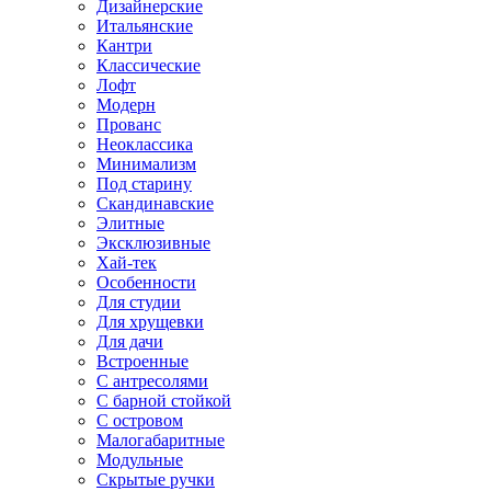
Дизайнерские
Итальянские
Кантри
Классические
Лофт
Модерн
Прованс
Неоклассика
Минимализм
Под старину
Скандинавские
Элитные
Эксклюзивные
Хай-тек
Особенности
Для студии
Для хрущевки
Для дачи
Встроенные
С антресолями
С барной стойкой
С островом
Малогабаритные
Модульные
Скрытые ручки