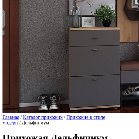
Главная
/
Каталог прихожих
/
Прихожие в стиле
модерн
/ Дельфиниум
Прихожая Дельфиниум