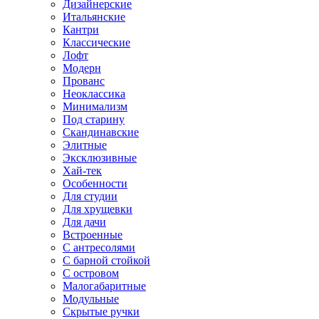
Дизайнерские
Итальянские
Кантри
Классические
Лофт
Модерн
Прованс
Неоклассика
Минимализм
Под старину
Скандинавские
Элитные
Эксклюзивные
Хай-тек
Особенности
Для студии
Для хрущевки
Для дачи
Встроенные
С антресолями
С барной стойкой
С островом
Малогабаритные
Модульные
Скрытые ручки