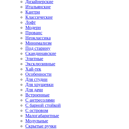
Дизайнерские
Итальянские
Кантри
Классические
Лофт
Модерн
Прованс
Неоклассика
Минимализм
Под старину
Скандинавские
Элитные
Эксклюзивные
Хай-тек
Особенности
Для студии
Для хрущевки
Для дачи
Встроенные
С антресолями
С барной стойкой
С островом
Малогабаритные
Модульные
Скрытые ручки