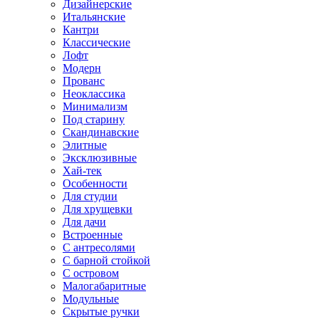
Дизайнерские
Итальянские
Кантри
Классические
Лофт
Модерн
Прованс
Неоклассика
Минимализм
Под старину
Скандинавские
Элитные
Эксклюзивные
Хай-тек
Особенности
Для студии
Для хрущевки
Для дачи
Встроенные
С антресолями
С барной стойкой
С островом
Малогабаритные
Модульные
Скрытые ручки