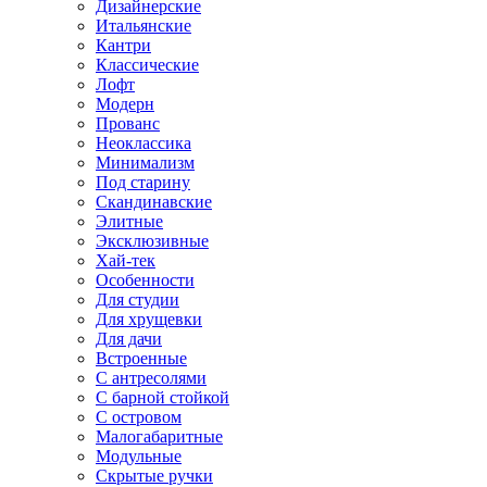
Дизайнерские
Итальянские
Кантри
Классические
Лофт
Модерн
Прованс
Неоклассика
Минимализм
Под старину
Скандинавские
Элитные
Эксклюзивные
Хай-тек
Особенности
Для студии
Для хрущевки
Для дачи
Встроенные
С антресолями
С барной стойкой
С островом
Малогабаритные
Модульные
Скрытые ручки