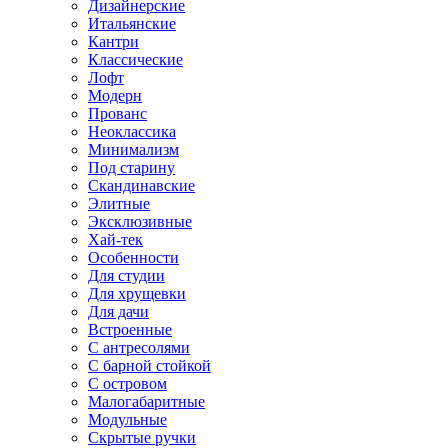
Дизайнерские
Итальянские
Кантри
Классические
Лофт
Модерн
Прованс
Неоклассика
Минимализм
Под старину
Скандинавские
Элитные
Эксклюзивные
Хай-тек
Особенности
Для студии
Для хрущевки
Для дачи
Встроенные
С антресолями
С барной стойкой
С островом
Малогабаритные
Модульные
Скрытые ручки