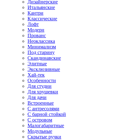
Дизайнерские
Итальянские
Кантри
Классические
Лофт
Модерн
Прованс
Неоклассика
Минимализм
Под старину
Скандинавские
Элитные
Эксклюзивные
Хай-тек
Особенности
Для студии
Для хрущевки
Для дачи
Встроенные
С антресолями
С барной стойкой
С островом
Малогабаритные
Модульные
Скрытые ручки