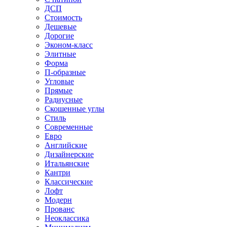
ДСП
Стоимость
Дешевые
Дорогие
Эконом-класс
Элитные
Форма
П-образные
Угловые
Прямые
Радиусные
Скошенные углы
Стиль
Современные
Евро
Английские
Дизайнерские
Итальянские
Кантри
Классические
Лофт
Модерн
Прованс
Неоклассика