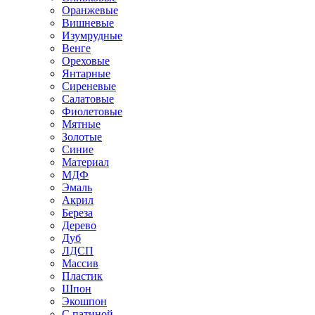
Оранжевые
Вишневые
Изумрудные
Венге
Ореховые
Янтарные
Сиреневые
Салатовые
Фиолетовые
Мятные
Золотые
Синие
Материал
МДФ
Эмаль
Акрил
Береза
Дерево
Дуб
ЛДСП
Массив
Пластик
Шпон
Экошпон
С патиной