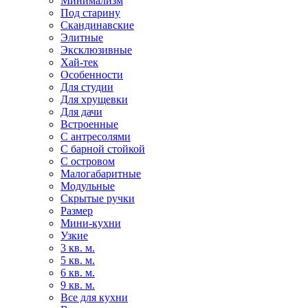
Минимализм
Под старину
Скандинавские
Элитные
Эксклюзивные
Хай-тек
Особенности
Для студии
Для хрущевки
Для дачи
Встроенные
С антресолями
С барной стойкой
С островом
Малогабаритные
Модульные
Скрытые ручки
Размер
Мини-кухни
Узкие
3 кв. м.
5 кв. м.
6 кв. м.
9 кв. м.
Все для кухни