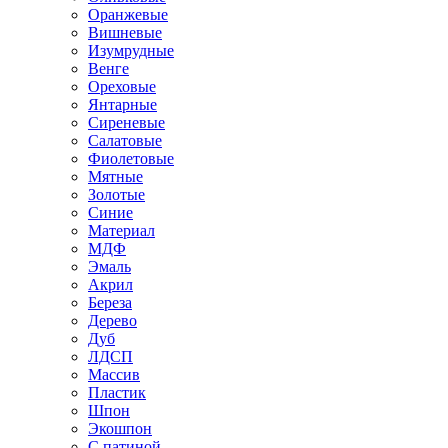
Оранжевые
Вишневые
Изумрудные
Венге
Ореховые
Янтарные
Сиреневые
Салатовые
Фиолетовые
Мятные
Золотые
Синие
Материал
МДФ
Эмаль
Акрил
Береза
Дерево
Дуб
ЛДСП
Массив
Пластик
Шпон
Экошпон
С патиной