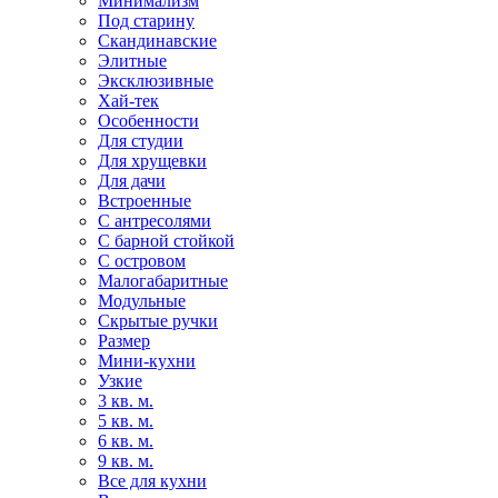
Минимализм
Под старину
Скандинавские
Элитные
Эксклюзивные
Хай-тек
Особенности
Для студии
Для хрущевки
Для дачи
Встроенные
С антресолями
С барной стойкой
С островом
Малогабаритные
Модульные
Скрытые ручки
Размер
Мини-кухни
Узкие
3 кв. м.
5 кв. м.
6 кв. м.
9 кв. м.
Все для кухни