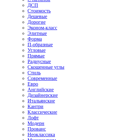
ДСП
Стоимость
Дешевые
Дорогие
Эконом-класс
Элитные
Форма
П-образные
Угловые
Прямые
Радиусные
Скошенные углы
Стиль
Современные
Евро
Английские
Дизайнерские
Итальянские
Кантри
Классические
Лофт
Модерн
Прованс
Неоклассика