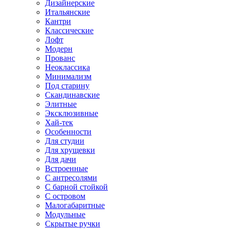
Дизайнерские
Итальянские
Кантри
Классические
Лофт
Модерн
Прованс
Неоклассика
Минимализм
Под старину
Скандинавские
Элитные
Эксклюзивные
Хай-тек
Особенности
Для студии
Для хрущевки
Для дачи
Встроенные
С антресолями
С барной стойкой
С островом
Малогабаритные
Модульные
Скрытые ручки