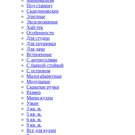
Минимализм
Под старину
Скандинавские
Элитные
Эксклюзивные
Хай-тек
Особенности
Для студии
Для хрущевки
Для дачи
Встроенные
С антресолями
С барной стойкой
С островом
Малогабаритные
Модульные
Скрытые ручки
Размер
Мини-кухни
Узкие
3 кв. м.
5 кв. м.
6 кв. м.
9 кв. м.
Все для кухни