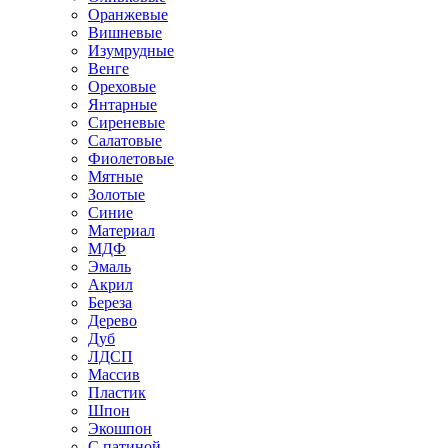
Оранжевые
Вишневые
Изумрудные
Венге
Ореховые
Янтарные
Сиреневые
Салатовые
Фиолетовые
Мятные
Золотые
Синие
Материал
МДФ
Эмаль
Акрил
Береза
Дерево
Дуб
ЛДСП
Массив
Пластик
Шпон
Экошпон
С патиной