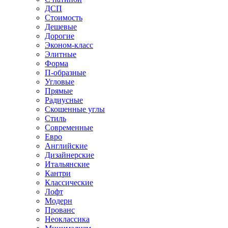
ДСП
Стоимость
Дешевые
Дорогие
Эконом-класс
Элитные
Форма
П-образные
Угловые
Прямые
Радиусные
Скошенные углы
Стиль
Современные
Евро
Английские
Дизайнерские
Итальянские
Кантри
Классические
Лофт
Модерн
Прованс
Неоклассика