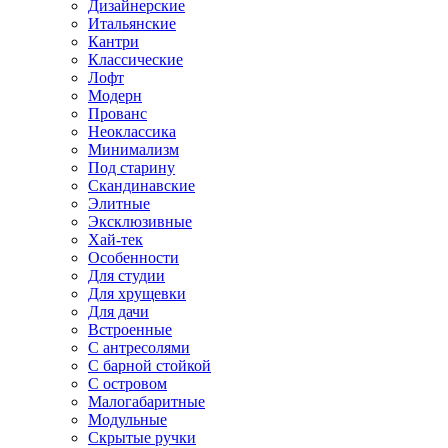
Дизайнерские
Итальянские
Кантри
Классические
Лофт
Модерн
Прованс
Неоклассика
Минимализм
Под старину
Скандинавские
Элитные
Эксклюзивные
Хай-тек
Особенности
Для студии
Для хрущевки
Для дачи
Встроенные
С антресолями
С барной стойкой
С островом
Малогабаритные
Модульные
Скрытые ручки